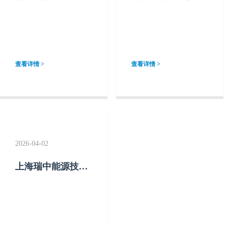
偏、远端无味？精
关于2026年（第28
准加臭的三个“节
届）中国国际燃
点”深度拆解
气、供热技术与设
备展览会参展的邀
请函
查看详情 >
查看详情 >
2026-04-02
上海瑞中能源技术
有限公司：燃气加
臭系统工艺流程与
工作原理全解析