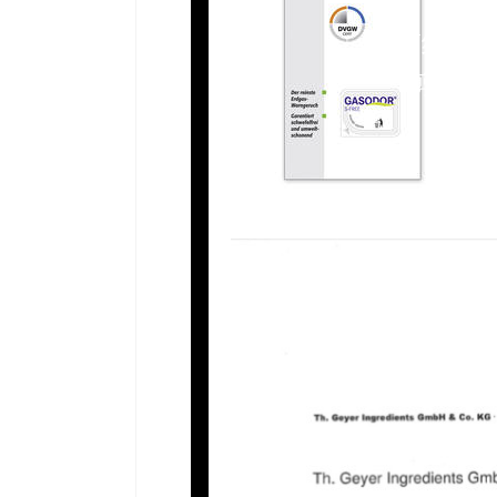
简约到
剪裁功
晶